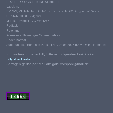
HD A1, ED + OCD Free (Dr. Witteborg)
Laboklin:
DM N/N, MH N/N, NCL CLN6 + CLN8 N/N, MDR1 +/+, prcd-PRA N/N,
CEA N/N, HC (HSF4) N/N
M-Lokus (Merle) EVG M/m (266)
Redfactor
Rute lang
Korrektes vollständiges Scherengebiss
Hoden normal
Augenuntersuchung alle Punkte Frei / 03.08.2025 (DOK Dr. B. Hartmann)
Für weitere Infos zu Billy bitte auf folgenden Link klicken:
Billy -Deckrüde
Anfragen gerne per Mail an: gabi.vorspohl@mail.de