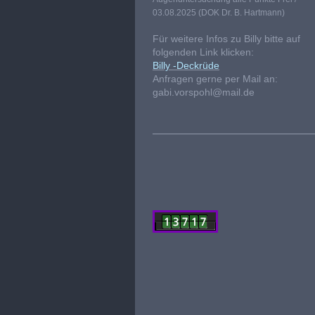
03.08.2025 (DOK Dr. B. Hartmann)
Für weitere Infos zu Billy bitte auf
folgenden Link klicken:
Billy -Deckrüde
Anfragen gerne per Mail an:
gabi.vorspohl@mail.de