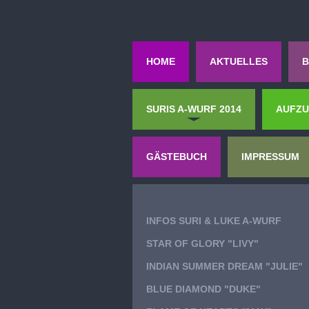
HOME
AKTUELLES
B
SURIS A-WURF 2014
AUFZ
GÄSTEBUCH
IMPRESSUM
INFOS SURI & LUKE A-WURF
STAR OF GLORY "LIVY"
INDIAN SUMMER DREAM "JULIE"
BLUE DIAMOND "DUKE"