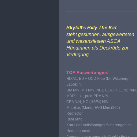
Skyfall's Billy The Kid
steht gesunden, ausgewerteten
und wesensfesten ASCA
Hündinnen als Deckrüde zur
Verfügung.
TOP Auswertungen:
HD A1, ED + OCD Free (Dr. Witteborg)
Laboklin:
DM N/N, MH N/N, NCL CLN6 + CLN8 N/N,
MDR1 +/+, prcd-PRA N/N,
CEA N/N, HC (HSF4) N/N
M-Lokus (Merle) EVG M/m (266)
Redfactor
Rute lang
Korrektes vollständiges Scherengebiss
Hoden normal
Augenuntersuchung alle Punkte Frei /