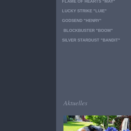
FLAME OF HEARTS "MAY"
LUCKY STRIKE "LUIE"
GODSEND "HENRY"
BLOCKBUSTER "BOOM"
SILVER STARDUST "BANDIT"
Aktuelles