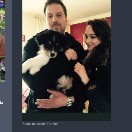
n
tz
Boomi mit seiner Familie!